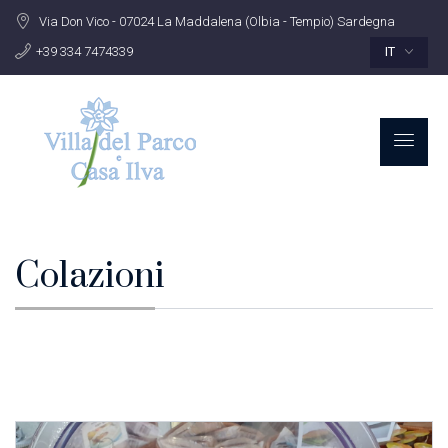
Via Don Vico - 07024 La Maddalena (Olbia - Tempio) Sardegna
+39 334 7474339
IT
Colazioni