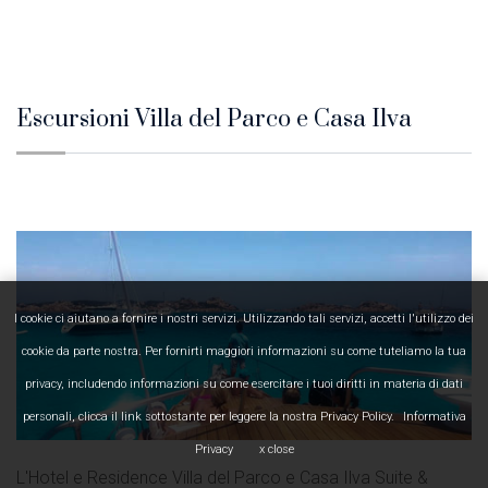
Escursioni Villa del Parco e Casa Ilva
I cookie ci aiutano a fornire i nostri servizi. Utilizzando tali servizi, accetti l'utilizzo dei
cookie da parte nostra. Per fornirti maggiori informazioni su come tuteliamo la tua
privacy, includendo informazioni su come esercitare i tuoi diritti in materia di dati
personali, clicca il link sottostante per leggere la nostra Privacy Policy.
Informativa
Privacy
x close
L'Hotel e Residence Villa del Parco e Casa Ilva Suite &