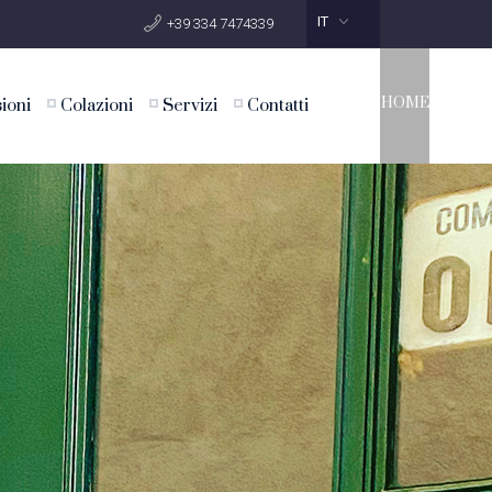
IT
+39 334 7474339
HOME
ioni
Colazioni
Servizi
Contatti