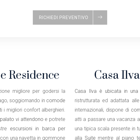
RICHIEDI PREVENTIVO
l e Residence
Casa Ilva
ione migliore per godersi la
Casa Ilva è ubicata in una 
lago, soggiornando in
comode
ristrutturata ed adattata all
ti i migliori confort alberghieri.
internazionali, dispone di
com
 palato vi attendono
e potrete
atti a passare una vacanza a
ostre
escursioni in barca per
una tipica scala presente in tu
 con una navetta in gommone
alla
Suite
mentre al piano ter