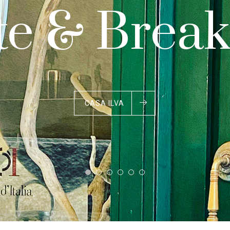
te & Break
CASA ILVA