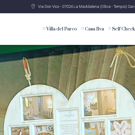
Via Don Vico - 07024 La Maddalena (Olbia - Tempio) Sa
Villa del Parco
Casa Ilva
Self Check